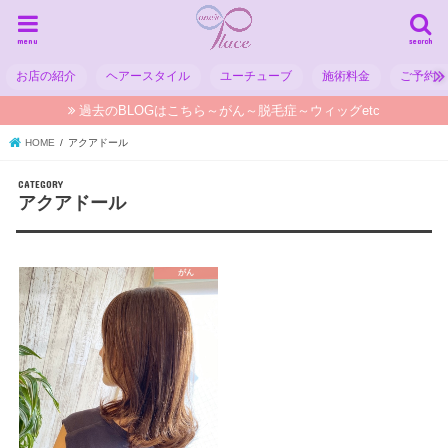
menu
search
お店の紹介
ヘアースタイル
ユーチューブ
施術料金
ご予約
過去のBLOGはこちら～がん～脱毛症～ウィッグetc
HOME
アクアドール
アクアドール
がん