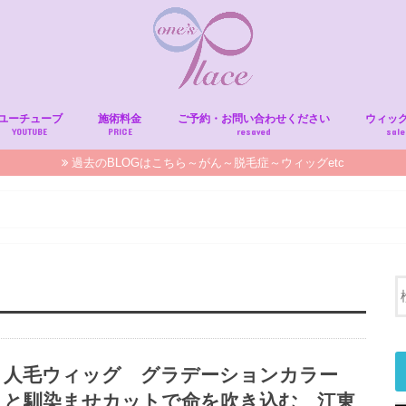
ユーチューブ
施術料金
ご予約・お問い合わせください
ウィッ
YOUTUBE
PRICE
resaved
sale
過去のBLOGはこちら～がん～脱毛症～ウィッグetc
人毛ウィッグ グラデーションカラー
と馴染ませカットで命を吹き込む 江東