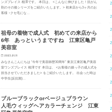
ンズプレイス 相澤です。 本日は、 <こんなに伸びました！抗がん
剤のその後シリーズをご紹介いたします。> 初来店から3ヶ月のお
客様 ↑クセ毛にな…
祖母の着物で成人式 初めての来店から
6年 あっというまですね 江東区亀戸
美容室
2023.01.11
みなさんこんにちは “今年で美容師歴30周年” 東京江東区亀戸美容
室ワンズプレイス 相澤です 本日は、 <お客様の娘っ子の成人式を
担当させていただきました> をご紹介いたします。 出会った時は
中学生(反抗期)…
ブルーブラックorベージュブラウン
人毛ウィッグヘアカラーチェンジ 江東