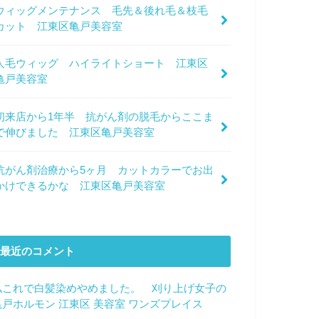
ウィッグメンテナンス 毛先＆後れ毛＆枝毛
カット 江東区亀戸美容室
人毛ウィッグ ハイライトショート 江東区
亀戸美容室
初来店から1年半 抗がん剤の脱毛からここま
で伸びました 江東区亀戸美容室
抗がん剤治療から5ヶ月 カットカラーでお出
かけできるかな 江東区亀戸美容室
最近のコメント
私これで白髪染めやめました。 刈り上げ女子の
亀戸ホルモン 江東区 美容室 ワンズプレイス
に
サ