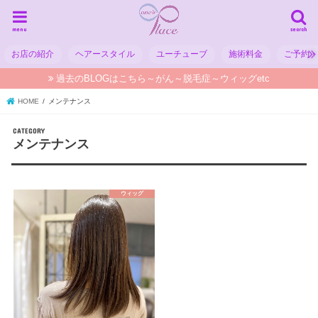
menu
search
お店の紹介
ヘアースタイル
ユーチューブ
施術料金
ご予約
過去のBLOGはこちら～がん～脱毛症～ウィッグetc
HOME
メンテナンス
メンテナンス
ウィッグ