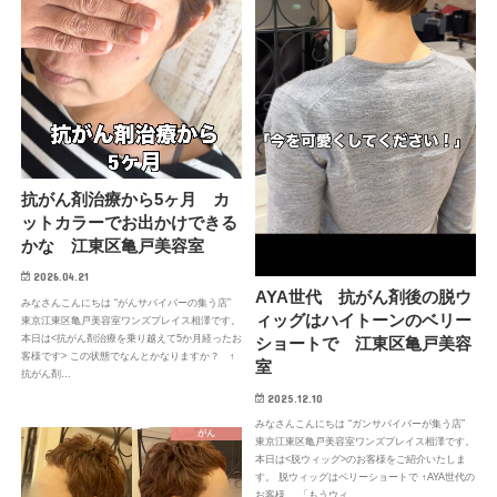
抗がん剤治療から5ヶ月 カ
ットカラーでお出かけできる
かな 江東区亀戸美容室
2026.04.21
AYA世代 抗がん剤後の脱ウ
みなさんこんにちは “がんサバイバーの集う店”
ィッグはハイトーンのベリー
東京江東区亀戸美容室ワンズプレイス相澤です。
本日は<抗がん剤治療を乗り越えて5か月経ったお
ショートで 江東区亀戸美容
客様です> この状態でなんとかなりますか？ ↑
室
抗がん剤…
2025.12.10
みなさんこんにちは “ガンサバイバーが集う店”
がん
東京江東区亀戸美容室ワンズプレイス相澤です。
本日は<脱ウィッグ>のお客様をご紹介いたしま
す。 脱ウィッグはベリーショートで ↑AYA世代の
お客様。 「もうウィ…