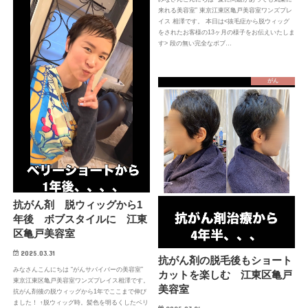
来れる美容室” 東京江東区亀戸美容室ワンズプレ
イス 相澤です。 本日は<抜毛症から脱ウィッグ
をされたお客様の13ヶ月の様子をお伝えいたしま
す> 段の無い完全なボブ…
がん
抗がん剤 脱ウィッグから1
年後 ボブスタイルに 江東
区亀戸美容室
2025.03.31
抗がん剤の脱毛後もショート
みなさんこんにちは “がんサバイバーの美容室”
カットを楽しむ 江東区亀戸
東京江東区亀戸美容室ワンズプレイス相澤です。
美容室
抗がん剤後の脱ウィッグから1年でここまで伸び
ました！ ↑脱ウィッグ時。髪色を明るくしたベリ