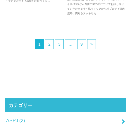
ィッグをカット ↑治療が終わっても…
今回は<抗がん剤後の髪の毛についてお話しさせ
ていただきます> 脱ウィッグからボブまで ↑初来
店時。周りをスッキリカ…
1
2
3
…
9
>
カテゴリー
ASPJ
(2)