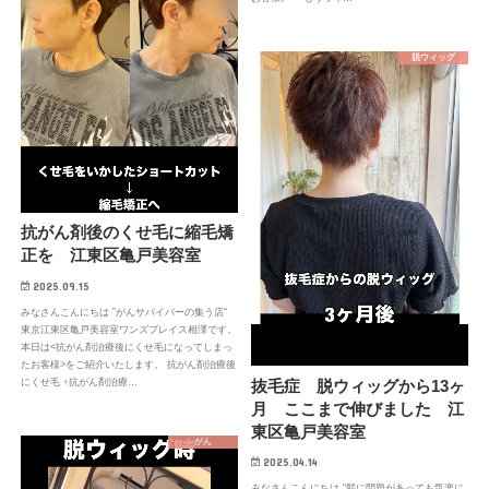
脱ウィッグ
抗がん剤後のくせ毛に縮毛矯
正を 江東区亀戸美容室
2025.09.15
みなさんこんにちは ”がんサバイバーの集う店“
東京江東区亀戸美容室ワンズプレイス相澤です。
本日は<抗がん剤治療後にくせ毛になってしまっ
たお客様>をご紹介いたします。 抗がん剤治療後
抜毛症 脱ウィッグから13ヶ
にくせ毛 ↑抗がん剤治療…
月 ここまで伸びました 江
東区亀戸美容室
がん
2025.04.14
みなさんこんにちは “髪に問題があっても気楽に