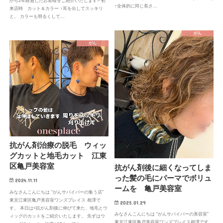
から2年経過したお客様をご紹介いたします> 初
↑全体的に同じ長さ…
来店時 カット＆カラー ↑耳を出してスッキリ
と。 カラーも明るくして…
がん
がん
抗がん剤治療の脱毛 ウィッ
グカットと地毛カット 江東
区亀戸美容室
抗がん剤後に細くなってしま
った髪の毛にパーマでボリュ
2024.11.11
ームを 亀戸美容室
みなさんこんにちは “がんサバイバーの集う店”
東京江東区亀戸美容室ワンズプレイス 相澤で
2025.01.29
す。 本日は<抗がん剤後に伸びて来た、地毛とウ
みなさんこんにちは “がんサバイバーの美容室”
ィッグのカットをご紹介いたします。 先ずはウ
東京江東区亀戸美容室ワンズプレイス相澤です。