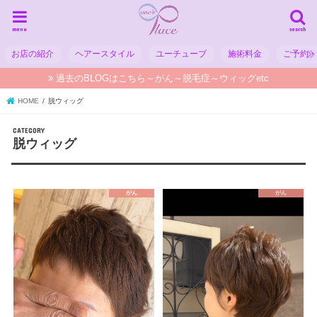
menu
search
お店の紹介
ヘアースタイル
ユーチューブ
施術料金
ご予約
過去のBLOGはこちら～がん～脱毛症～ウィッグetc
HOME
脱ウィッグ
脱ウィッグ
がん
がん