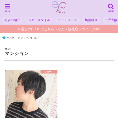
menu
search
お店の紹介
ヘアースタイル
ユーチューブ
施術料金
ご予約
過去のBLOGはこちら～がん～脱毛症～ウィッグetc
HOME
タグ : マンション
マンション
ショート