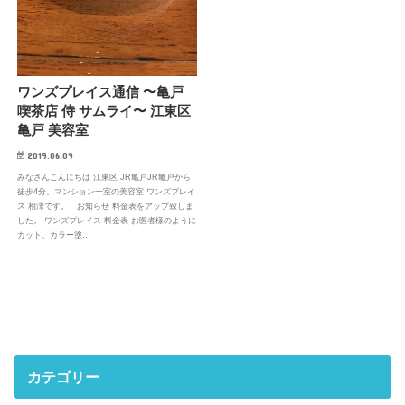
ワンズプレイス通信 〜亀戸
喫茶店 侍 サムライ〜 江東区
亀戸 美容室
2019.06.09
みなさんこんにちは 江東区 JR亀戸JR亀戸から
徒歩4分、マンション一室の美容室 ワンズプレイ
ス 相澤です。 お知らせ 料金表をアップ致しま
した。 ワンズプレイス 料金表 お医者様のように
カット、カラー塗…
カテゴリー