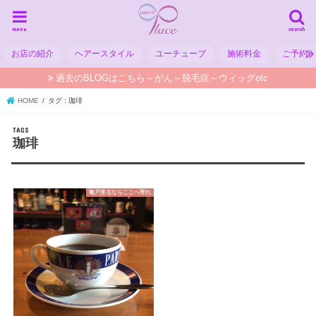
menu
search
お店の紹介
ヘアースタイル
ユーチューブ
施術料金
ご予約
過去のBLOGはこちら～がん～脱毛症～ウィッグetc
HOME
タグ : 珈琲
珈琲
亀戸来るならここへ寄れ