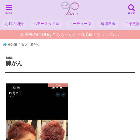
menu
search
お店の紹介
ヘアースタイル
ユーチューブ
施術料金
ご予約
過去のBLOGはこちら～がん～脱毛症～ウィッグetc
HOME
タグ : 肺がん
肺がん
がん