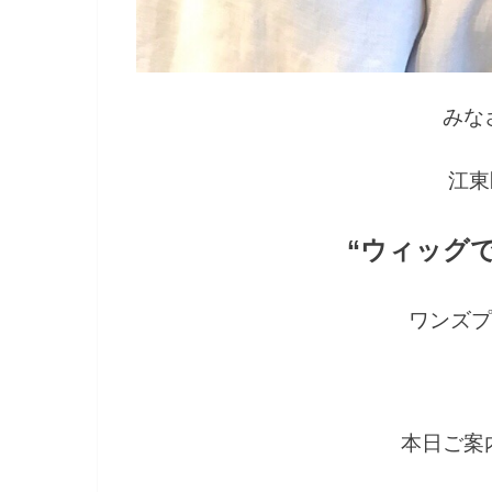
みな
江東
“
ウィッグ
ワンズプ
本日ご案