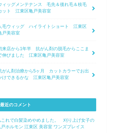
ウィッグメンテナンス 毛先＆後れ毛＆枝毛
カット 江東区亀戸美容室
人毛ウィッグ ハイライトショート 江東区
亀戸美容室
初来店から1年半 抗がん剤の脱毛からここま
で伸びました 江東区亀戸美容室
抗がん剤治療から5ヶ月 カットカラーでお出
かけできるかな 江東区亀戸美容室
最近のコメント
私これで白髪染めやめました。 刈り上げ女子の
亀戸ホルモン 江東区 美容室 ワンズプレイス
に
サ