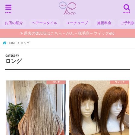
menu
search
お店の紹介
ヘアースタイル
ユーチューブ
施術料金
ご予約
過去のBLOGはこちら～がん～脱毛症～ウィッグetc
HOME
ロング
ロング
ロング
ウィッグ