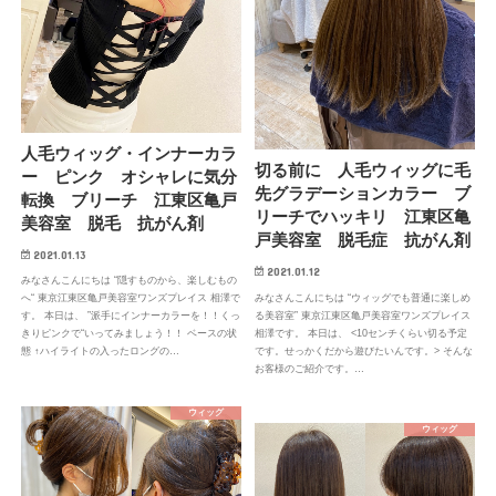
人毛ウィッグ・インナーカラ
切る前に 人毛ウィッグに毛
ー ピンク オシャレに気分
先グラデーションカラー ブ
転換 ブリーチ 江東区亀戸
リーチでハッキリ 江東区亀
美容室 脱毛 抗がん剤
戸美容室 脱毛症 抗がん剤
2021.01.13
2021.01.12
みなさんこんにちは “隠すものから、楽しむもの
みなさんこんにちは “ウィッグでも普通に楽しめ
へ“ 東京江東区亀戸美容室ワンズプレイス 相澤で
る美容室” 東京江東区亀戸美容室ワンズプレイス
す。 本日は、 ”派手にインナーカラーを！！くっ
相澤です。 本日は、 <10センチくらい切る予定
きりピンクで“いってみましょう！！ ベースの状
です。せっかくだから遊びたいんです。> そんな
態 ↑ハイライトの入ったロングの…
お客様のご紹介です。…
ウィッグ
ウィッグ