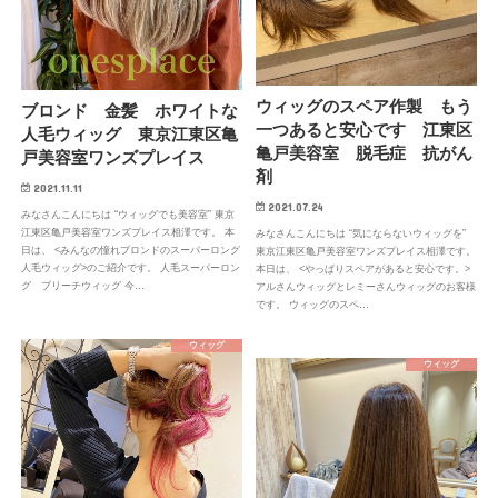
ウィッグのスペア作製 もう
ブロンド 金髪 ホワイトな
一つあると安心です 江東区
人毛ウィッグ 東京江東区亀
亀戸美容室 脱毛症 抗がん
戸美容室ワンズプレイス
剤
2021.11.11
2021.07.24
みなさんこんにちは “ウィッグでも美容室” 東京
江東区亀戸美容室ワンズプレイス相澤です。 本
みなさんこんにちは “気にならないウィッグを”
日は、 <みんなの憧れブロンドのスーパーロング
東京江東区亀戸美容室ワンズプレイス相澤です。
人毛ウィッグ>のご紹介です。 人毛スーパーロン
本日は、 <やっぱりスペアがあると安心です。>
グ ブリーチウィッグ 今…
アルさんウィッグとレミーさんウィッグのお客様
です。 ウィッグのスペ…
ウィッグ
ウィッグ