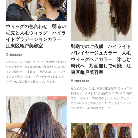
ウィッグの色合わせ 明るい
毛先と人毛ウィッグ ハイラ
イトグラデーションカラー
江東区亀戸美容室
郵送でのご依頼 ハイライト
バレイヤージュカラー 人毛
2021.01.11
ウィッグヘアカラー 楽しむ
みなさんこんにちは “ウィッグでも地毛でも変わ
時代へ 対面無しで可能 江
らない美容室” 東京江東区亀戸美容室ワンズプレ
東区亀戸美容室
イス 相澤です。 本日は、 “地毛を出してフルウ
ィッグを着けています。色を合わせて欲しいで
2021.01.06
す〜” そんなお悩みを解決していきます…
みなさんこんにちは 東京江東区亀戸 “ウィッグの
郵送カラー承ります” 美容室ワンズプレイス 相澤
です。 今回は、 “初めてのオシャレなヘアカラー
ヘアカラー
にチャレンジしてみます！！” アルさんウィッグ
のヘアカラーのお客様です。 ご…
ウィッグ