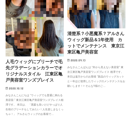
清楚系？小悪魔系？アルさん
ウィッグ新品＆1年使用 カ
ットでメンテナンス 東京江
東区亀戸美容室
2020.09.13
人毛ウィッグにブリーチで毛
先グラデーションカラーでオ
みなさんこんばんは “外から見えない美容室” 東
京江東区亀戸美容室ワンズプレイス 相澤です。
リジナルスタイル 江東区亀
本日は遠方からのお客様 “新品のウィッグカット
戸美容室ワンズプレイス
と一年ほど使用したウィッグのメンテナンスをお
願いします！> そんなY様のご…
2020.10.12
みなさんこんにちは “ウィッグでも普通に来れる
美容室-” 東京江東区亀戸美容室ワンズプレイス相
澤です。 本日は、 「黒髪も良いけどやっぱり人
生初のブリーチもしてみたい！人生楽しまなくっ
ちゃ！」 アルさんウィッグのお客様で…