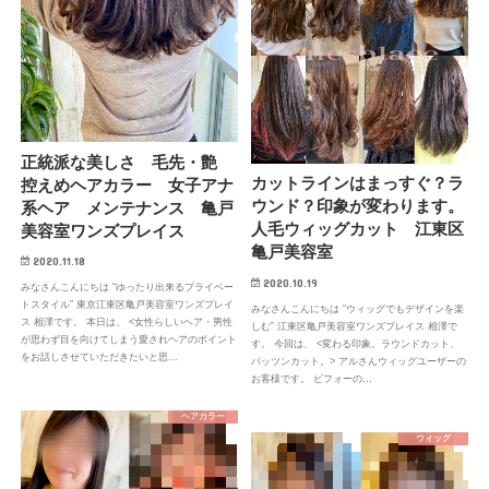
正統派な美しさ 毛先・艶
カットラインはまっすぐ？ラ
控えめヘアカラー 女子アナ
ウンド？印象が変わります。
系ヘア メンテナンス 亀戸
人毛ウィッグカット 江東区
美容室ワンズプレイス
亀戸美容室
2020.11.18
2020.10.19
みなさんこんにちは “ゆったり出来るプライベー
トスタイル” 東京江東区亀戸美容室ワンズプレイ
みなさんこんにちは “ウィッグでもデザインを楽
ス 相澤です。 本日は、 <女性らしいヘア・男性
しむ” 江東区亀戸美容室ワンズプレイス 相澤で
が思わず目を向けてしまう愛されヘアのポイント
す。 今回は、 <変わる印象。ラウンドカット、
をお話しさせていただきたいと思…
パッツンカット。> アルさんウィッグユーザーの
お客様です。 ビフォーの…
ヘアカラー
ウィッグ