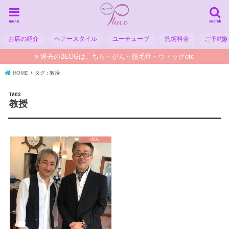
menu
search
お店の紹介
ヘアースタイル
ユーチューブ
施術料金
ご予約
過去のBLOGはこちら～がん～脱毛症～ウィッグetc
HOME
タグ : 教授
教授
がん