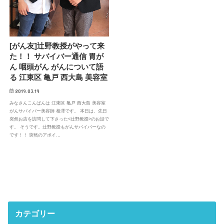
[がん友]辻野教授がやって来
た！！ サバイバー通信 胃が
ん 咽頭がん がんについて語
る 江東区 亀戸 西大島 美容室
2019.03.19
みなさんこんばんは 江東区 亀戸 西大島 美容室
がんサバイバー美容師 相澤です。 本日は、先日
突然お店を訪問して下さった<辻野教授>のお話で
す。 そうです。辻野教授もがんサバイバーなの
です！！ 突然のアポイ…
カテゴリー