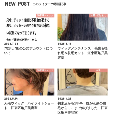
NEW POST
このライターの最新記事
医療用ウィッグ
前髪・顔まわり
2026.7.28
2026.5.18
7/28 LINEの公式アカウントにつ
ウィッグメンテナンス 毛先＆後
いて
れ毛＆枝毛カット 江東区亀戸美
容室
医療用ウィッグ
がん
2026.5.14
2026.4.28
人毛ウィッグ ハイライトショー
初来店から1年半 抗がん剤の脱
ト 江東区亀戸美容室
毛からここまで伸びました 江東
区亀戸美容室