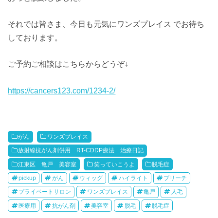
それでは皆さま、今日も元気にワンズプレイス でお待ち
しております。
ご予約ご相談はこちらからどうぞ↓
https://cancers123.com/1234-2/
がん
ワンズプレイス
放射線抗がん剤併用 RT-CDDP療法 治療日記
江東区 亀戸 美容室
笑っていこうよ
脱毛症
pickup
がん
ウィッグ
ハイライト
ブリーチ
プライベートサロン
ワンズプレイス
亀戸
人毛
医療用
抗がん剤
美容室
脱毛
脱毛症