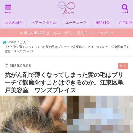
menu
search
お店の紹介
ヘアースタイル
ユーチューブ
施術料金
ご予約
過去のBLOGはこちら～がん～脱毛症～ウィッグetc
HOME
がん
抗がん剤で薄くなってしまった髪の毛はブリーチで誤魔化すことはできるのか。江東区亀戸美
容室 ワンズプレイス
2020.09.08
がん
抗がん剤で薄くなってしまった髪の毛はブリ
ーチで誤魔化すことはできるのか。江東区亀
戸美容室 ワンズプレイス