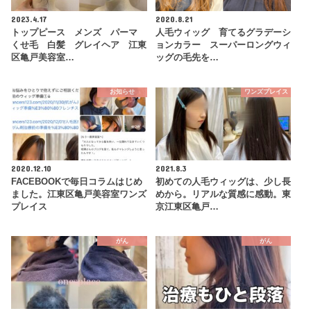
2023.4.17
2020.8.21
トップピース メンズ パーマ
人毛ウィッグ 育てるグラデーシ
くせ毛 白髪 グレイヘア 江東
ョンカラー スーパーロングウィ
区亀戸美容室…
ッグの毛先を…
お知らせ
ワンズプレイス
2020.12.10
2021.8.3
FACEBOOKで毎日コラムはじめ
初めての人毛ウィッグは、少し長
ました。江東区亀戸美容室ワンズ
めから。リアルな質感に感動。東
プレイス
京江東区亀戸…
がん
がん