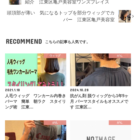
紹介 江東区亀戸美容室ワンズプレイス
頭頂部が薄い 気になるトップを部分ウィッグでカ
バー 江東区亀戸美容室
RECOMMEND
こちらの記事も人気です。
ウィッグ
がん
2021.1.18
2024.10.28
人毛ウィッグ ワンカール内巻き
抗がん剤 脱ウィッグから1年9ヶ
パーマ 簡単 朝ラク スタイリ
月 パーマスタイルもオススメで
ング術 江東…
す 江東区…
がん
がん