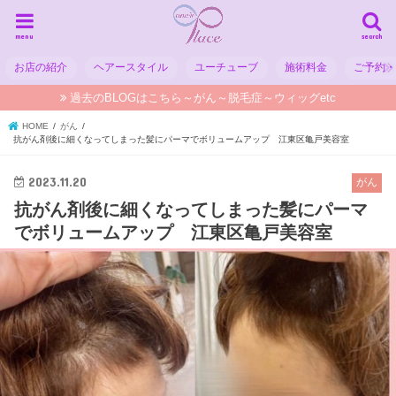
menu
search
お店の紹介
ヘアースタイル
ユーチューブ
施術料金
ご予約
過去のBLOGはこちら～がん～脱毛症～ウィッグetc
HOME
がん
抗がん剤後に細くなってしまった髪にパーマでボリュームアップ 江東区亀戸美容室
2023.11.20
がん
抗がん剤後に細くなってしまった髪にパーマ
でボリュームアップ 江東区亀戸美容室