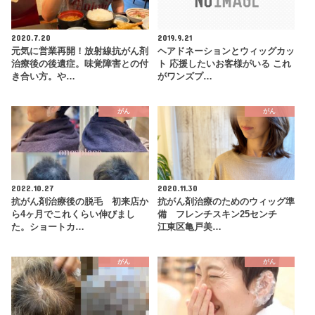
2020.7.20
2019.9.21
元気に営業再開！放射線抗がん剤
ヘアドネーションとウィッグカッ
治療後の後遺症。味覚障害との付
ト 応援したいお客様がいる これ
き合い方。や…
がワンズプ…
がん
がん
2022.10.27
2020.11.30
抗がん剤治療後の脱毛 初来店か
抗がん剤治療のためのウィッグ準
ら4ヶ月でこれくらい伸びまし
備 フレンチスキン25センチ
た。ショートカ…
江東区亀戸美…
がん
がん