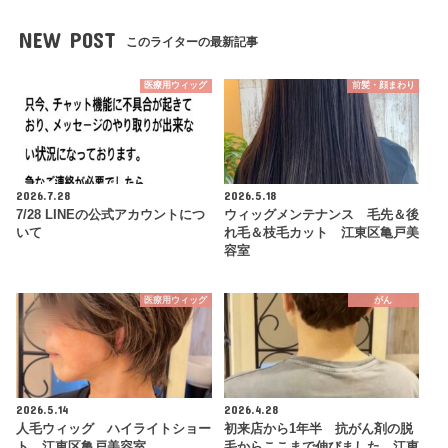
NEW POST
このライターの最新記事
医療用ウィッグ
前髪・顔まわり
2026.7.28
2026.5.18
7/28 LINEの公式アカウントにつ
ウィッグメンテナンス 毛先＆後
いて
れ毛＆枝毛カット 江東区亀戸美
容室
医療用ウィッグ
がん
2026.5.14
2026.4.28
人毛ウィッグ ハイライトショー
初来店から1年半 抗がん剤の脱
ト 江東区亀戸美容室
毛からここまで伸びました 江東