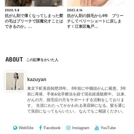
2020.9.8
2023.8.14
抗がん剤で薄くなってしまった髪
抗がん剤の脱毛から4年 ブリー
の毛はブリーチで誤魔化すことは
チしてベリーショートに戻しま
できるのか。…
す！江東区亀戸…
ABOUT
この記事をかいた人
kazuyan
東京下町美容師歴28年。 8年前に中咽頭がんに罹患。3年
前に再発、手術&化学療法を経て現在経過観察中。 以来、
がんの方、脱毛症の方をサポートする活動をしておりま
す。 生涯にわたってかかわれる美容師になる。髪を通じ
て笑顔になってもらいたい。 なんでもご相談ください。
WebSite
Facebook
Instagram
YouTube