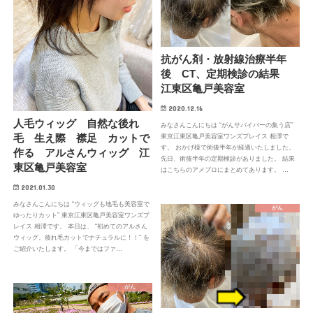
抗がん剤・放射線治療半年
後 CT、定期検診の結果
江東区亀戸美容室
2020.12.16
人毛ウィッグ 自然な後れ
みなさんこんにちは “がんサバイバーの集う店”
毛 生え際 襟足 カットで
東京江東区亀戸美容室ワンズプレイス 相澤で
す。 おかげ様で術後半年が経過いたしました。
作る アルさんウィッグ 江
先日、術後半年の定期検診がありました。 結果
東区亀戸美容室
はこちらのアメブロにまとめてあります。 …
2021.01.30
みなさんこんにちは “ウィッグも地毛も美容室で
がん
ゆったりカット” 東京江東区亀戸美容室ワンズプ
レイス 相澤です。 本日は、 “初めてのアルさん
ウィッグ。後れ毛カットでナチュラルに！！” を
ご紹介いたします。 「今まではファ…
がん