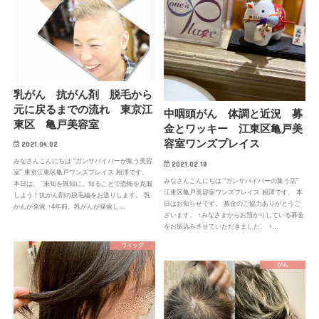
乳がん 抗がん剤 脱毛から
元に戻るまでの流れ 東京江
中咽頭がん 体調と近況 募
東区 亀戸美容室
金とワッキー 江東区亀戸美
容室ワンズプレイス
2021.04.02
みなさんこんにちは “ガンサバイバーが集う美容
2021.02.18
室” 東京江東区亀戸ワンズプレイス 相澤です。
みなさんこんにちは “ガンサバイバーの集う店”
本日は、 “未知を既知に。知ることで恐怖を克服
江東区亀戸美容室ワンズプレイス 相澤です。 本
しよう！抗がん剤の脱毛編をお送りします。 乳
日はお知らせです。 募金のご協力ありがとうご
がんが発覚 ↑4年前。乳がんが発覚し…
ざいます。 ↑みなさまからお預かりしている募金
をお振込みさせていただきました。 ↑…
ウィッグ
がん