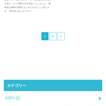
を終え ついに退院の日が決定いたしました。 最
終的な身体の状態をまとめておきたいと思いま
す。 僕の知り合いやブログ…
1
2
>
カテゴリー
ASPJ
(2)