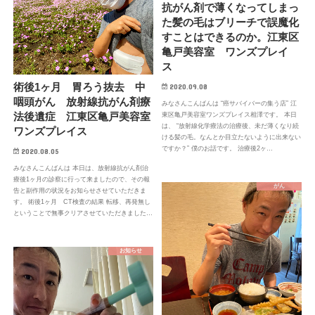
抗がん剤で薄くなってしまっ
た髪の毛はブリーチで誤魔化
すことはできるのか。江東区
亀戸美容室 ワンズプレイ
ス
術後1ヶ月 胃ろう抜去 中
2020.09.08
咽頭がん 放射線抗がん剤療
みなさんこんばんは “癌サバイバーの集う店” 江
法後遺症 江東区亀戸美容室
東区亀戸美容室ワンズプレイス相澤です。 本日
は、 “放射線化学療法の治療後、未だ薄くなり続
ワンズプレイス
ける髪の毛。なんとか目立たないように出来ない
ですか？” 僕のお話です。 治療後2ヶ…
2020.08.05
みなさんこんばんは 本日は、放射線抗がん剤治
療後1ヶ月の診察に行って来ましたので、その報
がん
告と副作用の状況をお知らせさせていただきま
す。 術後1ヶ月 CT検査の結果 転移、再発無し
ということで無事クリアさせていただきました…
お知らせ