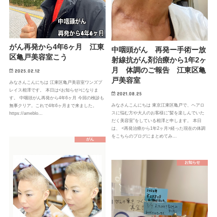
がん再発から4年6ヶ月 江東
中咽頭がん 再発ー手術ー放
区亀戸美容室こう
射線抗がん剤治療から1年2ヶ
月 体調のご報告 江東区亀
2025.02.12
戸美容室
みなさんこんにちは 江東区亀戸美容室ワンズプ
レイス相澤です。 本日は<お知らせ>になりま
2021.08.25
す。 中咽頭がん再発から4年6ヶ月 今回の検診も
みなさんこんにちは 東京江東区亀戸で、ヘアロ
無事クリア。これで4年6ヶ月まで来ました。
スに悩む方や大人のお客様に“髪を楽しんでいた
https://ameblo…
だく美容室”をしている相澤と申します。 本日
は、 <再発治療から1年2ヶ月>経った現在の体調
をこちらのブログにまとめてみ…
がん
お知らせ