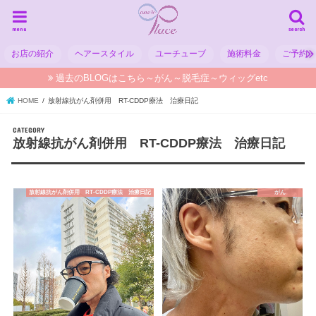
menu
search
お店の紹介
ヘアースタイル
ユーチューブ
施術料金
ご予約
過去のBLOGはこちら～がん～脱毛症～ウィッグetc
HOME
放射線抗がん剤併用 RT-CDDP療法 治療日記
放射線抗がん剤併用 RT-CDDP療法 治療日記
放射線抗がん剤併用 RT-CDDP療法 治療日記
がん