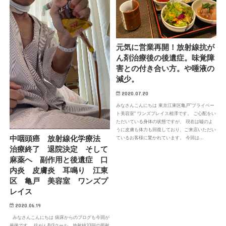
元気に営業再開！放射線抗が
ん剤治療後の後遺症。味覚障
害との付き合い方。や唾液の
減少。
2020.07.20
みなさんこんにちは 東京江東区亀戸”プライベー
ト美容室“ ワンズプレイス相澤です。 ご心配をい
ただいている身体の状態ですが、 現在は嘘のよ
うに皮膚も体力も回復しており、ご来店いただい
中咽頭癌 放射線化学療法
ているお客様に驚かれています。 今回は…
治療終了 退院決定 そして
麻薬へ 副作用と後遺症 口
内炎 皮膚炎 耳鳴り 江東
区 亀戸 美容室 ワンズプ
レイス
2020.06.19
みなさんこんにちは 病床からのブログも今回が
最後です。 抗がん剤3クール 放射線33回の照射