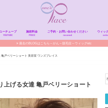
ユーチューブ
施術料金
ご予約・お問い合わせください
ウィッ
YOUTUBE
PRICE
resaved
sale
過去のBLOGはこちら～がん～脱毛症～ウィッグetc
 亀戸ベリーショート 美容室 ワンズプレイス
り上げる女達 亀戸ベリーショート