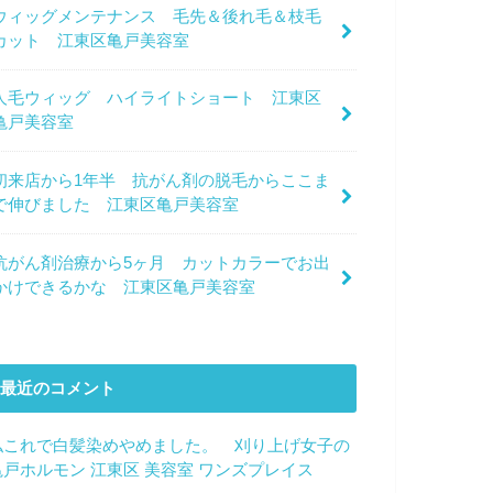
ウィッグメンテナンス 毛先＆後れ毛＆枝毛
カット 江東区亀戸美容室
人毛ウィッグ ハイライトショート 江東区
亀戸美容室
初来店から1年半 抗がん剤の脱毛からここま
で伸びました 江東区亀戸美容室
抗がん剤治療から5ヶ月 カットカラーでお出
かけできるかな 江東区亀戸美容室
最近のコメント
私これで白髪染めやめました。 刈り上げ女子の
亀戸ホルモン 江東区 美容室 ワンズプレイス
に
サ