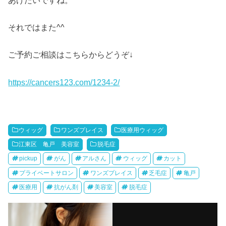
それではまた^^
ご予約ご相談はこちらからどうぞ↓
https://cancers123.com/1234-2/
ウィッグ
ワンズプレイス
医療用ウィッグ
江東区 亀戸 美容室
脱毛症
pickup
がん
アルさん
ウィッグ
カット
プライベートサロン
ワンズプレイス
乏毛症
亀戸
医療用
抗がん剤
美容室
脱毛症