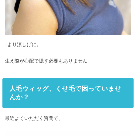
↑より涼しげに。
生え際が心配で隠す必要もありません。
人毛
ウィッグ、くせ毛で
困って
いませ
んか？
最近よくいただく質問で、