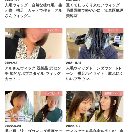
人毛ウィッグ 自然な後れ毛 生
重くてしっくり来ないウィッグ
え際 襟足 カットで作る アル
毛量調整で軽やかに 江東区亀戸
さんウィッグ…
美容室
ウィッグ
ウィッグ
2019.9.3
2021.11.15
アルさんウィッグ 既製品 25セン
人毛ウィッグトーンダウン 6ト
チ 知的なボブスタイル ウィッグ
ーン 襟足ハイライト 取れにく
カット…
いいブラウン…
トップピース
医療用ウィッグ
2022.6.28
2022.6.9
暑い夏 涼しげウィッグ着画のご
ウィッグでも美容室を楽しむ 肩