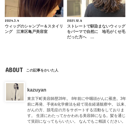
2024.3.4
2021.12.6
ウィッグのシャンプー＆スタイリ
ストレートで馴染まないウィッグ
ング 江東区亀戸美容室
をパーマで自然に 地毛がくせ毛
だった方へ …
ABOUT
この記事をかいた人
kazuyan
東京下町美容師歴28年。 8年前に中咽頭がんに罹患。3年
前に再発、手術&化学療法を経て現在経過観察中。 以来、
がんの方、脱毛症の方をサポートする活動をしておりま
す。 生涯にわたってかかわれる美容師になる。髪を通じ
て笑顔になってもらいたい。 なんでもご相談ください。