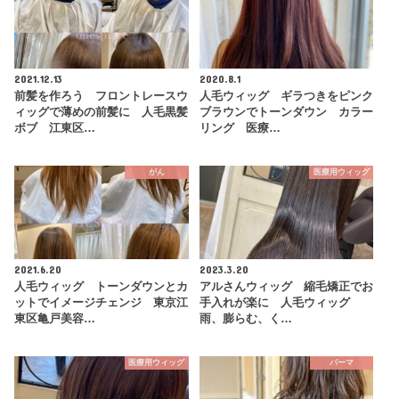
2021.12.13
2020.8.1
前髪を作ろう フロントレースウ
人毛ウィッグ ギラつきをピンク
ィッグで薄めの前髪に 人毛黒髪
ブラウンでトーンダウン カラー
ボブ 江東区…
リング 医療…
がん
医療用ウィッグ
2021.6.20
2023.3.20
人毛ウィッグ トーンダウンとカ
アルさんウィッグ 縮毛矯正でお
ットでイメージチェンジ 東京江
手入れが楽に 人毛ウィッグ
東区亀戸美容…
雨、膨らむ、く…
医療用ウィッグ
パーマ