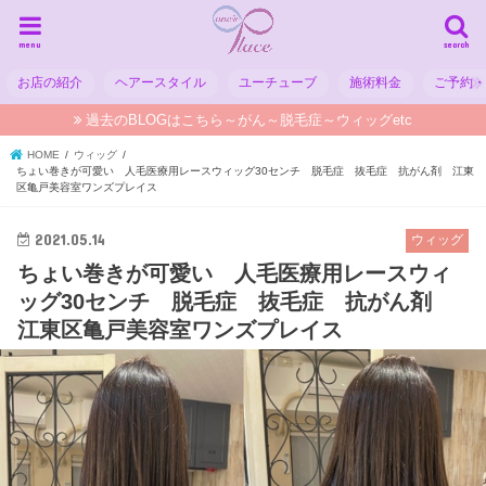
menu
search
お店の紹介
ヘアースタイル
ユーチューブ
施術料金
ご予約
過去のBLOGはこちら～がん～脱毛症～ウィッグetc
HOME
ウィッグ
ちょい巻きが可愛い 人毛医療用レースウィッグ30センチ 脱毛症 抜毛症 抗がん剤 江東
区亀戸美容室ワンズプレイス
2021.05.14
ウィッグ
ちょい巻きが可愛い 人毛医療用レースウィ
ッグ30センチ 脱毛症 抜毛症 抗がん剤
江東区亀戸美容室ワンズプレイス