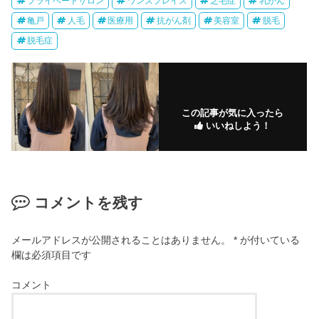
プライベートサロン
ワンズプレイス
乏毛症
乳がん
亀戸
人毛
医療用
抗がん剤
美容室
脱毛
脱毛症
この記事が気に入ったら
いいねしよう！
コメントを残す
メールアドレスが公開されることはありません。
*
が付いている
欄は必須項目です
コメント