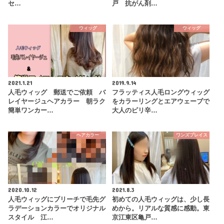
セ…
戸 抗がん剤…
ウィッグ
ウィッグ
2021.1.21
2019.9.14
人毛ウィッグ 郵送でご依頼 バ
フラッティス人毛ロングウィッグ
レイヤージュヘアカラー 朝ラク
をカラーリングとエアウェーブで
簡単ワンカー…
大人のピリ辛…
ヘアカラー
ワンズプレイス
2020.10.12
2021.8.3
人毛ウィッグにブリーチで毛先グ
初めての人毛ウィッグは、少し長
ラデーションカラーでオリジナル
めから。リアルな質感に感動。東
スタイル 江…
京江東区亀戸…