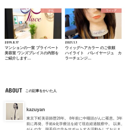
がん
ウィッグ
2019.8.17
2021.1.1
マンションの一室 プライベート
ウィッグヘアカラー のご依頼
美容室 ワンズプレイスの内部を
ハイライト バレイヤージュ カ
ご紹介します…
ラーチェンジ…
ABOUT
この記事をかいた人
kazuyan
東京下町美容師歴28年。 8年前に中咽頭がんに罹患。3年
前に再発、手術&化学療法を経て現在経過観察中。 以来、
がんの方、脱毛症の方をサポートする活動をしておりま