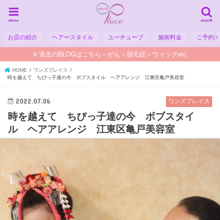
menu
search
お店の紹介
ヘアースタイル
ユーチューブ
施術料金
ご予約
過去のBLOGはこちら～がん～脱毛症～ウィッグetc
HOME
ワンズプレイス
時を越えて ちびっ子達の今 ボブスタイル ヘアアレンジ 江東区亀戸美容室
2022.07.06
ワンズプレイス
時を越えて ちびっ子達の今 ボブスタイ
ル ヘアアレンジ 江東区亀戸美容室