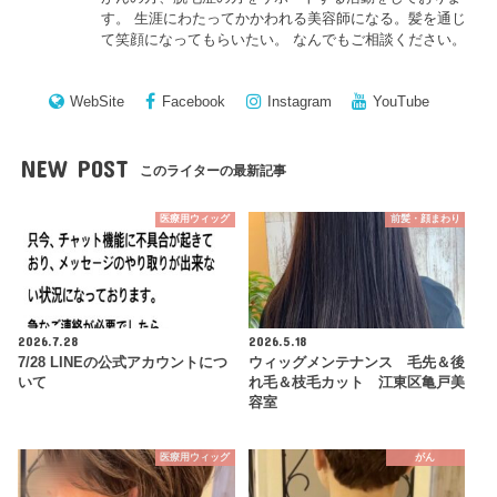
す。 生涯にわたってかかわれる美容師になる。髪を通じ
て笑顔になってもらいたい。 なんでもご相談ください。
WebSite
Facebook
Instagram
YouTube
NEW POST
このライターの最新記事
医療用ウィッグ
前髪・顔まわり
2026.7.28
2026.5.18
7/28 LINEの公式アカウントにつ
ウィッグメンテナンス 毛先＆後
いて
れ毛＆枝毛カット 江東区亀戸美
容室
医療用ウィッグ
がん