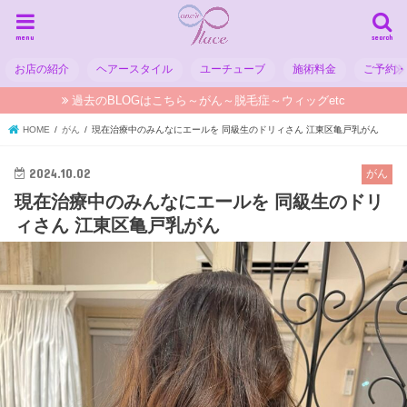
menu
search
お店の紹介
ヘアースタイル
ユーチューブ
施術料金
ご予約
過去のBLOGはこちら～がん～脱毛症～ウィッグetc
HOME
がん
現在治療中のみんなにエールを 同級生のドリィさん 江東区亀戸乳がん
2024.10.02
がん
現在治療中のみんなにエールを 同級生のドリ
ィさん 江東区亀戸乳がん