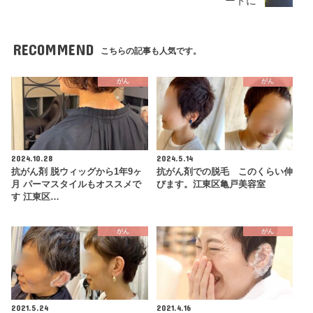
ートに
RECOMMEND
こちらの記事も人気です。
がん
がん
2024.10.28
2024.5.14
抗がん剤 脱ウィッグから1年9ヶ
抗がん剤での脱毛 このくらい伸
月 パーマスタイルもオススメで
びます。江東区亀戸美容室
す 江東区…
がん
がん
2021.5.24
2021.4.16