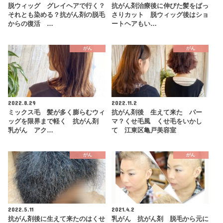
脱ウィッグ グレイヘアで行く？
抗がん剤治療後に伸びた髪をばっ
それとも染める？抗がん剤の脱毛
さりカット 脱ウィッグ後はショ
からの復活 …
ートヘアもい…
がん
がん
2022.8.29
2022.11.2
ミックス毛 髪が多く膨らむウィ
抗がん剤後 生えて来た パー
ッグを限界まで軽く 抗がん剤
マ？くせ毛風 くせ毛をいかし
乳がん アク…
て 江東区亀戸美容室
がん
がん
2022.5.11
2021.4.2
抗がん剤後に生えて来たのはくせ
乳がん 抗がん剤 脱毛から元に