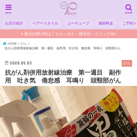
menu
search
お店の紹介
ヘアースタイル
ユーチューブ
施術料金
ご予約
過去のBLOGはこちら～がん～脱毛症～ウィッグetc
HOME
がん
抗がん剤併用放射線治療 第一週目 副作用 吐き気 倦怠感 耳鳴り 頭頸部がん
2020.05.03
がん
抗がん剤併用放射線治療 第一週目 副作
用 吐き気 倦怠感 耳鳴り 頭頸部がん