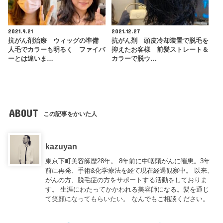
2021.9.21
2021.12.27
抗がん剤治療 ウィッグの準備
抗がん剤 頭皮冷却装置で脱毛を
人毛でカラーも明るく ファイバ
抑えたお客様 前髪ストレート＆
ーとは違いま…
カラーで脱ウ…
ABOUT
この記事をかいた人
kazuyan
東京下町美容師歴28年。 8年前に中咽頭がんに罹患。3年
前に再発、手術&化学療法を経て現在経過観察中。 以来、
がんの方、脱毛症の方をサポートする活動をしておりま
す。 生涯にわたってかかわれる美容師になる。髪を通じ
て笑顔になってもらいたい。 なんでもご相談ください。