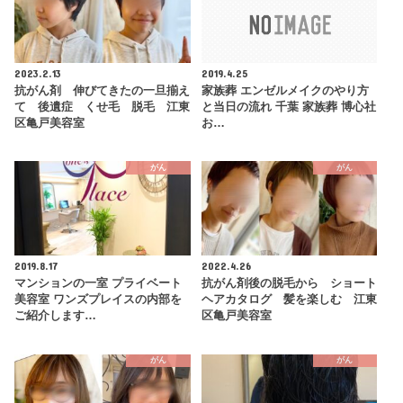
2023.2.13
2019.4.25
抗がん剤 伸びてきたの一旦揃え
家族葬 エンゼルメイクのやり方
て 後遺症 くせ毛 脱毛 江東
と当日の流れ 千葉 家族葬 博心社
区亀戸美容室
お…
がん
がん
2019.8.17
2022.4.26
マンションの一室 プライベート
抗がん剤後の脱毛から ショート
美容室 ワンズプレイスの内部を
ヘアカタログ 髪を楽しむ 江東
ご紹介します…
区亀戸美容室
がん
がん