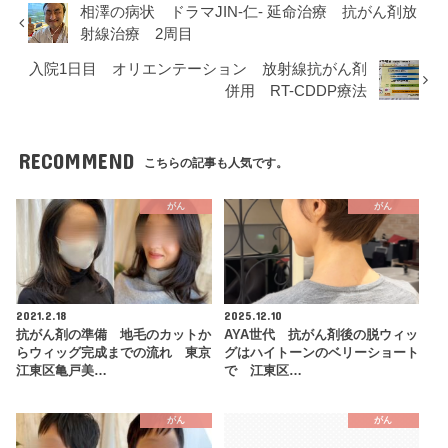
相澤の病状 ドラマJIN-仁- 延命治療 抗がん剤放
射線治療 2周目
入院1日目 オリエンテーション 放射線抗がん剤
併用 RT-CDDP療法
RECOMMEND
こちらの記事も人気です。
がん
がん
2021.2.18
2025.12.10
抗がん剤の準備 地毛のカットか
AYA世代 抗がん剤後の脱ウィッ
らウィッグ完成までの流れ 東京
グはハイトーンのベリーショート
江東区亀戸美…
で 江東区…
がん
がん