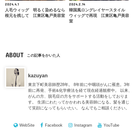
2024.4.1
2024.2.14
人毛ウィッグ 明るく染めるなら
韓国風ロングレイヤースタイル
根元を残して 江東区亀戸美容室
ウィッグで再現 江東区亀戸美容
室
ABOUT
この記事をかいた人
kazuyan
東京下町美容師歴28年。 8年前に中咽頭がんに罹患。3年
前に再発、手術&化学療法を経て現在経過観察中。 以来、
がんの方、脱毛症の方をサポートする活動をしておりま
す。 生涯にわたってかかわれる美容師になる。髪を通じ
て笑顔になってもらいたい。 なんでもご相談ください。
WebSite
Facebook
Instagram
YouTube