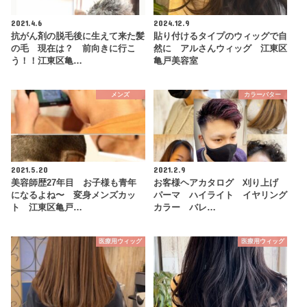
2021.4.6
2024.12.9
抗がん剤の脱毛後に生えて来た髪
貼り付けるタイプのウィッグで自
の毛 現在は？ 前向きに行こ
然に アルさんウィッグ 江東区
う！！江東区亀…
亀戸美容室
メンズ
カラーバター
2021.5.20
2021.2.9
美容師歴27年目 お子様も青年
お客様ヘアカタログ 刈り上げ
になるよね〜 変身メンズカッ
パーマ ハイライト イヤリング
ト 江東区亀戸…
カラー バレ…
医療用ウィッグ
医療用ウィッグ