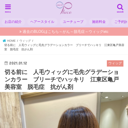
menu
search
お店の紹介
ヘアースタイル
ユーチューブ
施術料金
ご予約
過去のBLOGはこちら～がん～脱毛症～ウィッグetc
HOME
ウィッグ
切る前に 人毛ウィッグに毛先グラデーションカラー ブリーチでハッキリ 江東区亀戸美容
室 脱毛症 抗がん剤
2021.01.12
ウィッグ
切る前に 人毛ウィッグに毛先グラデーショ
ンカラー ブリーチでハッキリ 江東区亀戸
美容室 脱毛症 抗がん剤