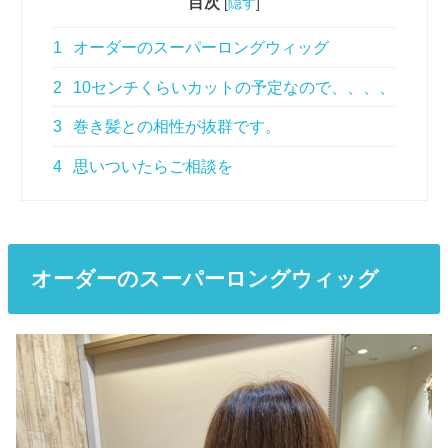
目次
[
隠す
]
1
オーダーのスーパーロングウィッグ
2
10センチくらいカットの予定なので、、、、
3
巻き髪との相性が抜群です。
4
思いついたらご相談を
オーダー
のスーパーロングウィッグ