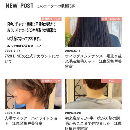
NEW POST
このライターの最新記事
医療用ウィッグ
前髪・顔まわり
2026.7.28
2026.5.18
7/28 LINEの公式アカウントにつ
ウィッグメンテナンス 毛先＆後
いて
れ毛＆枝毛カット 江東区亀戸美
容室
医療用ウィッグ
がん
2026.5.14
2026.4.28
人毛ウィッグ ハイライトショー
初来店から1年半 抗がん剤の脱
ト 江東区亀戸美容室
毛からここまで伸びました 江東
区亀戸美容室