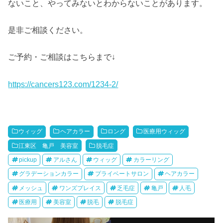
ないこと、やってみないとわからないことがあります。
是非ご相談ください。
ご予約・ご相談はこちらまで↓
https://cancers123.com/1234-2/
ウィッグ
ヘアカラー
ロング
医療用ウィッグ
江東区 亀戸 美容室
脱毛症
pickup
アルさん
ウィッグ
カラーリング
グラデーションカラー
プライベートサロン
ヘアカラー
メッシュ
ワンズプレイス
乏毛症
亀戸
人毛
医療用
美容室
脱毛
脱毛症