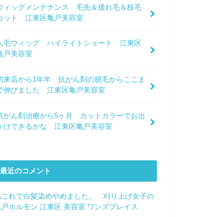
ウィッグメンテナンス 毛先＆後れ毛＆枝毛
カット 江東区亀戸美容室
人毛ウィッグ ハイライトショート 江東区
亀戸美容室
初来店から1年半 抗がん剤の脱毛からここま
で伸びました 江東区亀戸美容室
抗がん剤治療から5ヶ月 カットカラーでお出
かけできるかな 江東区亀戸美容室
最近のコメント
私これで白髪染めやめました。 刈り上げ女子の
亀戸ホルモン 江東区 美容室 ワンズプレイス
に
サ