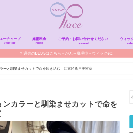
ユーチューブ
施術料金
ご予約・お問い合わせください
ウィッ
YOUTUBE
PRICE
resaved
sale
過去のBLOGはこちら～がん～脱毛症～ウィッグetc
ラーと馴染ませカットで命を吹き込む 江東区亀戸美容室
ョンカラーと馴染ませカットで命を
室