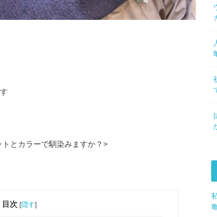
です
ットとカラーで馴染みますか？>
目次
[
隠す
]