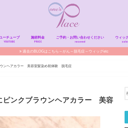
ユーチューブ
施術料金
ご予約・お問い合わせください
ウィッ
YOUTUBE
PRICE
resaved
sale
過去のBLOGはこちら～がん～脱毛症～ウィッグetc
ウンヘアカラー 美容室髪染め初体験 脱毛症
にピンクブラウンヘアカラー 美容