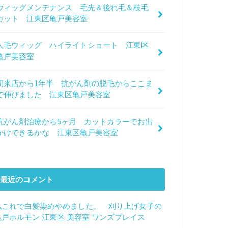
ウィッグメンテナンス 毛先＆後れ毛＆枝毛
カット 江東区亀戸美容室
人毛ウィッグ ハイライトショート 江東区
亀戸美容室
初来店から1年半 抗がん剤の脱毛からここま
で伸びました 江東区亀戸美容室
抗がん剤治療から5ヶ月 カットカラーでお出
かけできるかな 江東区亀戸美容室
最近のコメント
私これで白髪染めやめました。 刈り上げ女子の
亀戸ホルモン 江東区 美容室 ワンズプレイス
に
サ