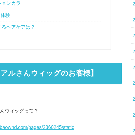
ションカラー
ー体験
するヘアケアは？
【アルさんウィッグのお客様】
んウィッグって？
ebaownd.com/pages/2360245/static