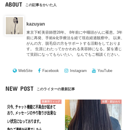
ABOUT
この記事をかいた人
kazuyan
東京下町美容師歴28年。 8年前に中咽頭がんに罹患。3年
前に再発、手術&化学療法を経て現在経過観察中。 以来、
がんの方、脱毛症の方をサポートする活動をしておりま
す。 生涯にわたってかかわれる美容師になる。髪を通じ
て笑顔になってもらいたい。 なんでもご相談ください。
WebSite
Facebook
Instagram
YouTube
NEW POST
このライターの最新記事
医療用ウィッグ
前髪・顔まわり