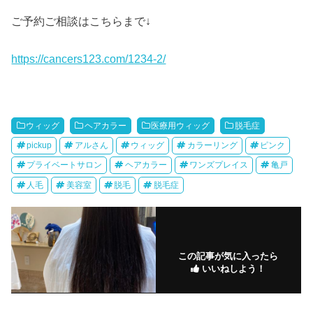
ご予約ご相談はこちらまで↓
https://cancers123.com/1234-2/
ウィッグ
ヘアカラー
医療用ウィッグ
脱毛症
pickup
アルさん
ウィッグ
カラーリング
ピンク
プライベートサロン
ヘアカラー
ワンズプレイス
亀戸
人毛
美容室
脱毛
脱毛症
この記事が気に入ったら
いいねしよう！