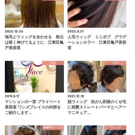
2022.12.26
2022.8.21
地毛とウィッグを合わせる 根元
人毛ウィッグ ミニボブ グラデ
は暗く伸びてるように 江東区亀
ーションカラー 江東区亀戸美容
戸美容室
室
がん
がん
2019.8.17
2021.12.18
マンションの一室 プライベート
脱ウィッグ 抗がん剤後のくせ毛
美容室 ワンズプレイスの内部を
に前髪ストレートパーマとヘアー
ご紹介します…
マニキュア…
医療用ウィッグ
ウィッグ