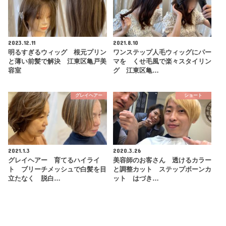
2023.12.11
2021.8.10
明るすぎるウィッグ 根元プリン
ワンステップ人毛ウィッグにパー
と薄い前髪で解決 江東区亀戸美
マを くせ毛風で楽々スタイリン
容室
グ 江東区亀…
グレイヘアー
ショート
2021.1.3
2020.3.26
グレイヘアー 育てるハイライ
美容師のお客さん 透けるカラー
ト ブリーチメッシュで白髪を目
と調整カット ステップボーンカ
立たなく 脱白…
ット はづき…