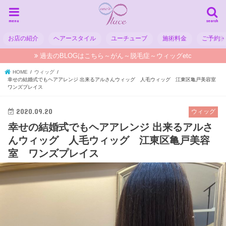
menu
search
お店の紹介
ヘアースタイル
ユーチューブ
施術料金
ご予約
過去のBLOGはこちら～がん～脱毛症～ウィッグetc
HOME
ウィッグ
幸せの結婚式でもヘアアレンジ 出来るアルさんウィッグ 人毛ウィッグ 江東区亀戸美容室
ワンズプレイス
2020.09.20
ウィッグ
幸せの結婚式でもヘアアレンジ 出来るアルさ
んウィッグ 人毛ウィッグ 江東区亀戸美容
室 ワンズプレイス